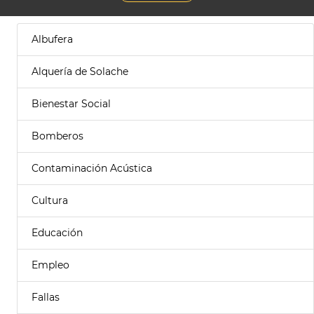
Albufera
Alquería de Solache
Bienestar Social
Bomberos
Contaminación Acústica
Cultura
Educación
Empleo
Fallas