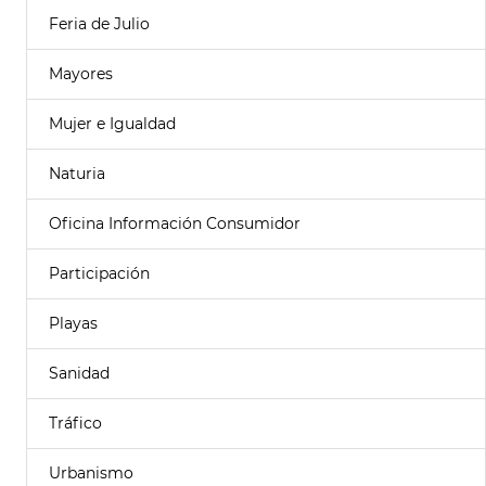
Feria de Julio
Mayores
Mujer e Igualdad
Naturia
Oficina Información Consumidor
Participación
Playas
Sanidad
Tráfico
Urbanismo