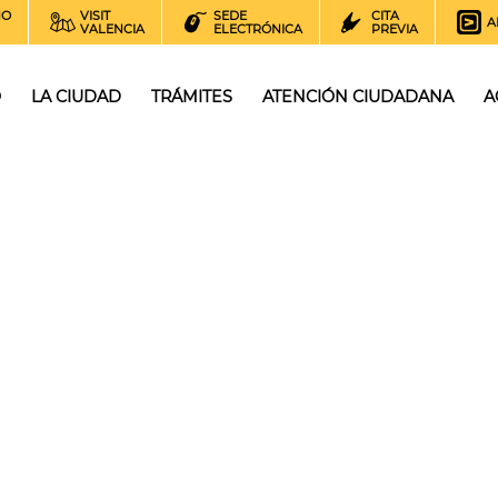
NO
VISIT
SEDE
CITA
A
VALENCIA
ELECTRÓNICA
PREVIA
O
LA CIUDAD
TRÁMITES
ATENCIÓN CIUDADANA
A