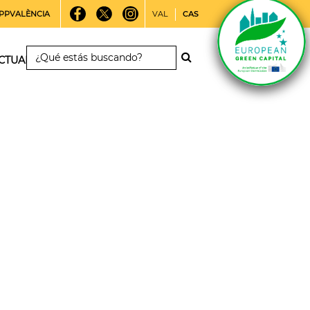
PPVALÈNCIA
VAL
CAS
CTUALIDAD