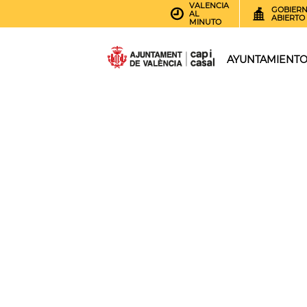
VALENCIA
GOBIER
AL
ABIERTO
MINUTO
AYUNTAMIENT