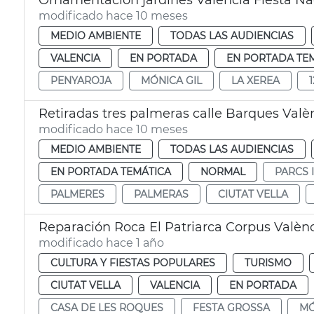
Ornamentación jardines València Fiesta Na
modificado hace 10 meses
MEDIO AMBIENTE
TODAS LAS AUDIENCIAS
VALENCIA
EN PORTADA
EN PORTADA TE
PENYAROJA
MÓNICA GIL
LA XEREA
Retiradas tres palmeras calle Barques Valè
modificado hace 10 meses
MEDIO AMBIENTE
TODAS LAS AUDIENCIAS
EN PORTADA TEMÁTICA
NORMAL
PARCS 
PALMERES
PALMERAS
CIUTAT VELLA
Reparación Roca El Patriarca Corpus Valèn
modificado hace 1 año
CULTURA Y FIESTAS POPULARES
TURISMO
CIUTAT VELLA
VALENCIA
EN PORTADA
CASA DE LES ROQUES
FESTA GROSSA
MÓ