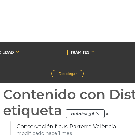
CIUDAD
TRÁMITES
Desplegar
Contenido con Dist
etiqueta
.
mónica gil
Conservación ficus Parterre València
modificado hace 1 mes