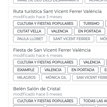
MARE DE DÉU DELS DESAMPARATS
MÓNICA G
Ruta turística Sant Vicent Ferrer València
modificado hace 3 meses
CULTURA Y FIESTAS POPULARES
TURISMO
CIUTAT VELLA
VALENCIA
EN PORTADA
PAULA LLOBET
SANT VICENT FERRER
MÓN
Fiesta de San Vicent Ferrer València
modificado hace 4 meses
CULTURA Y FIESTAS POPULARES
VALENCIA
EIXAMPLE
VALENCIA
EN PORTADA
E
MILAGROS
MÓNICA GIL
SAN VICENT FER
Belén Salón de Cristal
modificado hace 5 meses
CULTURA Y FIESTAS POPULARES
TODAS LAS A