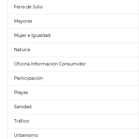
Feria de Julio
Mayores
Mujer e Igualdad
Naturia
Oficina Información Consumidor
Participación
Playas
Sanidad
Tráfico
Urbanismo