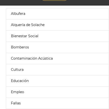
Albufera
Alquería de Solache
Bienestar Social
Bomberos
Contaminación Acústica
Cultura
Educación
Empleo
Fallas