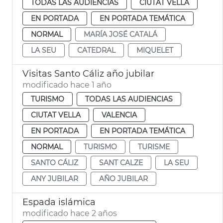
TODAS LAS AUDIENCIAS
CIUTAT VELLA
EN PORTADA
EN PORTADA TEMÁTICA
NORMAL
MARÍA JOSÉ CATALÁ
LA SEU
CATEDRAL
MIQUELET
Visitas Santo Cáliz año jubilar
modificado hace 1 año
TURISMO
TODAS LAS AUDIENCIAS
CIUTAT VELLA
VALENCIA
EN PORTADA
EN PORTADA TEMÁTICA
NORMAL
TURISMO
TURISME
SANTO CÁLIZ
SANT CALZE
LA SEU
ANY JUBILAR
AÑO JUBILAR
Espada islámica
modificado hace 2 años