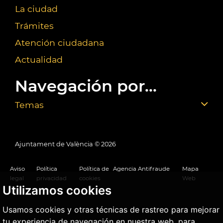
La ciudad
Trámites
Atención ciudadana
Actualidad
Navegación por...
Temas
Ajuntament de València ©
2026
Aviso
Política
Política de
Agencia Antifraude
Mapa
legal
privacidad
cookies
Web
Utilizamos cookies
Usamos cookies y otras técnicas de rastreo para mejorar
tu experiencia de navegación en nuestra web, para