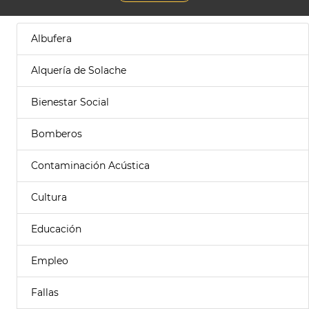
Albufera
Alquería de Solache
Bienestar Social
Bomberos
Contaminación Acústica
Cultura
Educación
Empleo
Fallas