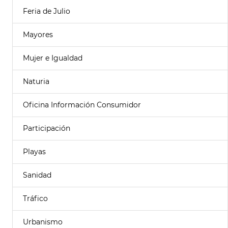
Feria de Julio
Mayores
Mujer e Igualdad
Naturia
Oficina Información Consumidor
Participación
Playas
Sanidad
Tráfico
Urbanismo