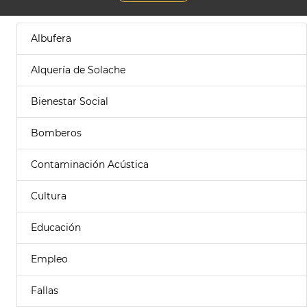
Albufera
Alquería de Solache
Bienestar Social
Bomberos
Contaminación Acústica
Cultura
Educación
Empleo
Fallas