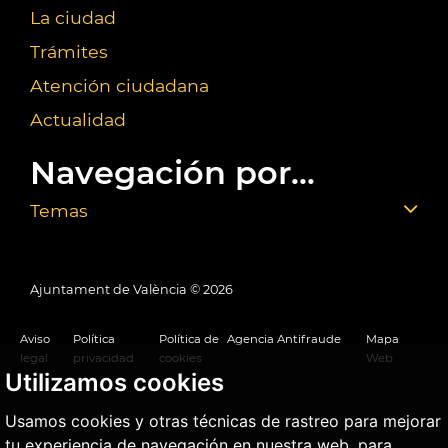
La ciudad
Trámites
Atención ciudadana
Actualidad
Navegación por...
Temas
Ajuntament de València ©
2026
Aviso
Política
Política de
Agencia Antifraude
Mapa
legal
privacidad
cookies
Web
Utilizamos cookies
Usamos cookies y otras técnicas de rastreo para mejorar
tu experiencia de navegación en nuestra web, para