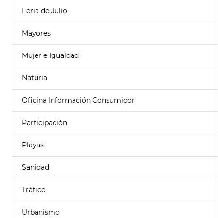
Feria de Julio
Mayores
Mujer e Igualdad
Naturia
Oficina Información Consumidor
Participación
Playas
Sanidad
Tráfico
Urbanismo