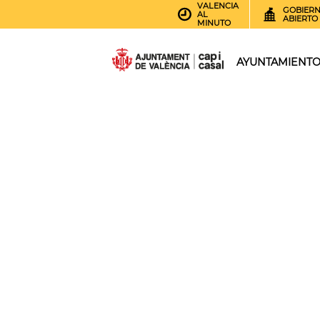
VALENCIA
GOBIER
AL
ABIERTO
MINUTO
AYUNTAMIENT