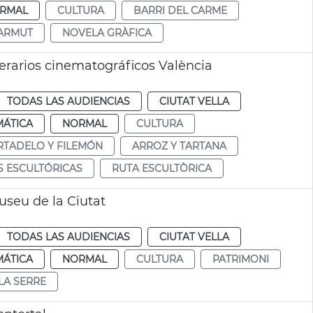
RMAL
CULTURA
BARRI DEL CARME
HARMUT
NOVELA GRÀFICA
iterarios cinematográficos València
TODAS LAS AUDIENCIAS
CIUTAT VELLA
MÁTICA
NORMAL
CULTURA
TADELO Y FILEMÓN
ARROZ Y TARTANA
S ESCULTÓRICAS
RUTA ESCULTÒRICA
useu de la Ciutat
TODAS LAS AUDIENCIAS
CIUTAT VELLA
MÁTICA
NORMAL
CULTURA
PATRIMONI
LA SERRE