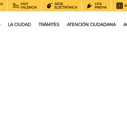
NO
VISIT
SEDE
CITA
A
VALENCIA
ELECTRÓNICA
PREVIA
O
LA CIUDAD
TRÁMITES
ATENCIÓN CIUDADANA
A