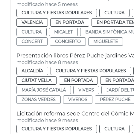
modificado hace 5 meses
CULTURA Y FIESTAS POPULARES
CULTURA
VALENCIA
EN PORTADA
EN PORTADA TE
CULTURA
MICALET
BANDA SIMFÒNICA MU
CONCERT
CONCIERTO
MIGUELETE
Presentación libros Pérez Puche jardines V
modificado hace 8 meses
ALCALDÍA
CULTURA Y FIESTAS POPULARES
CIUTAT VELLA
EN PORTADA
EN PORTADA
MARÍA JOSÉ CATALÁ
VIVERS
JARDÍ DEL T
ZONAS VERDES
VIVEROS
PÉREZ PUCHE
Licitación reforma sede Centre del Còmic 
modificado hace 9 meses
CULTURA Y FIESTAS POPULARES
CULTURA