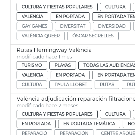
CULTURA Y FIESTAS POPULARES
CULTURA
VALENCIA
EN PORTADA
EN PORTADA TE
GAY GAMES
DIVERSITAT
DIVERSIDAD
VALÈNCIA QUEER
ÓSCAR SEGRELLES
Rutas Hemingway València
modificado hace 1 mes
TURISMO
PLAYAS
TODAS LAS AUDIENCIA
VALENCIA
EN PORTADA
EN PORTADA TE
CULTURA
PAULA LLOBET
RUTAS
RU
València adjudicación reparación filtracio
modificado hace 2 meses
CULTURA Y FIESTAS POPULARES
CULTURA
EN PORTADA
EN PORTADA TEMÁTICA
NO
REPARACIÓ
REPARACIÓN
CENTRE ARQUE