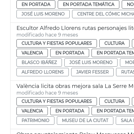
EN PORTADA
EN PORTADA TEMÁTICA
NO
JOSÉ LUIS MORENO
CENTRE DEL CÓMIC MIC
Escultor Alfredo Llorens rutas personajes l
modificado hace 9 meses
CULTURA Y FIESTAS POPULARES
CULTURA
VALENCIA
EN PORTADA
EN PORTADA TE
BLASCO IBÁÑEZ
JOSÉ LUIS MORENO
MOR
ALFREDO LLORENS
JAVIER FESSER
RUTA
València licita obras mejora sala La Serre M
modificado hace 9 meses
CULTURA Y FIESTAS POPULARES
CULTURA
VALENCIA
EN PORTADA
EN PORTADA TE
PATRIMONIO
MUSEU DE LA CIUTAT
SALA 