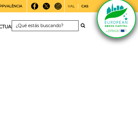
PPVALÈNCIA
VAL
CAS
CTUALIDAD