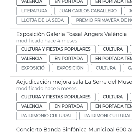
VALENCIA
EN PORTADA
EN PORTADA TE
LITERATURA
JUAN CARLOS CABALLERO
J
LLOTJA DE LA SEDA
PREMIO PRIMAVERA DE 
Exposición Galeria Tossal Angers València
modificado hace 4 meses
CULTURA Y FIESTAS POPULARES
CULTURA
VALENCIA
EN PORTADA
EN PORTADA TE
EXPOSICIÓ
EXPOSICIÓN
CULTURA
G
Adjudicación mejora sala La Serre del Muse
modificado hace 5 meses
CULTURA Y FIESTAS POPULARES
CULTURA
VALENCIA
EN PORTADA
EN PORTADA TE
PATRIMONIO CULTURAL
PATRIMONI CULTURAL
Concierto Banda Sinfónica Municipal 600 an