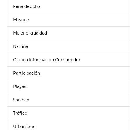
Feria de Julio
Mayores
Mujer e Igualdad
Naturia
Oficina Información Consumidor
Participación
Playas
Sanidad
Tráfico
Urbanismo