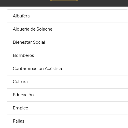
Albufera
Alquería de Solache
Bienestar Social
Bomberos
Contaminación Acústica
Cultura
Educación
Empleo
Fallas