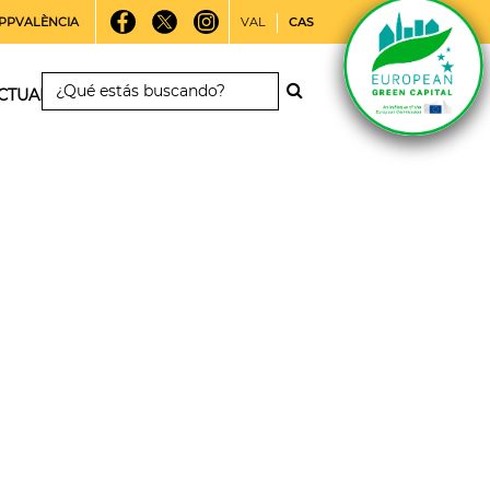
PPVALÈNCIA
VAL
CAS
CTUALIDAD