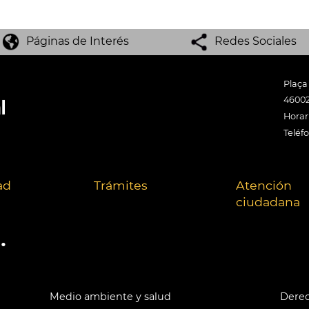
Páginas de Interés
Redes Sociales
Plaça
46002
Horari
Teléf
ad
Trámites
Atención
ciudadana
.
Medio ambiente y salud
Derec