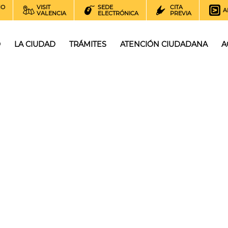
NO
VISIT
SEDE
CITA
A
VALENCIA
ELECTRÓNICA
PREVIA
O
LA CIUDAD
TRÁMITES
ATENCIÓN CIUDADANA
A