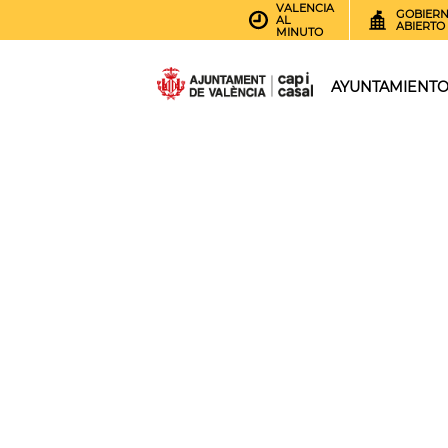
VALENCIA
GOBIER
AL
ABIERTO
MINUTO
AYUNTAMIENT