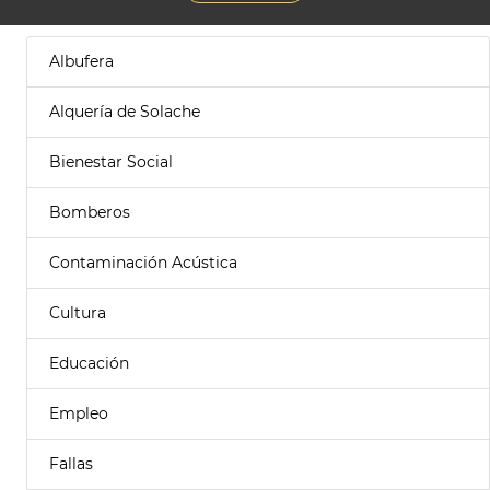
Albufera
Alquería de Solache
Bienestar Social
Bomberos
Contaminación Acústica
Cultura
Educación
Empleo
Fallas