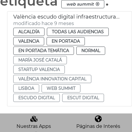
etiqueta
.
web summit
València escudo digital infraestructuras críticas
modificado hace 9 meses
ALCALDÍA
TODAS LAS AUDIENCIAS
VALENCIA
EN PORTADA
EN PORTADA TEMÁTICA
NORMAL
MARÍA JOSÉ CATALÁ
STARTUP VALENCIA
VALÈNCIA INNOVATION CAPITAL
LISBOA
WEB SUMMIT
ESCUDO DIGITAL
ESCUT DIGITAL
Nuestras Apps
Páginas de Interés