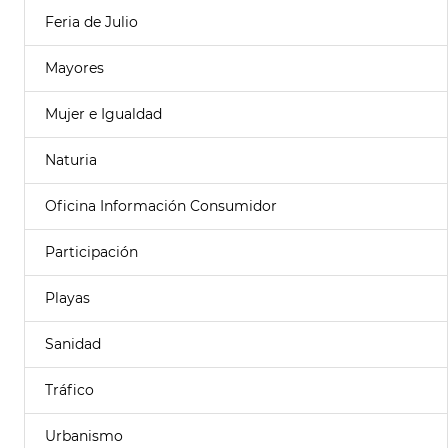
Feria de Julio
Mayores
Mujer e Igualdad
Naturia
Oficina Información Consumidor
Participación
Playas
Sanidad
Tráfico
Urbanismo