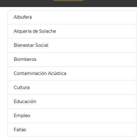
Albufera
Alquería de Solache
Bienestar Social
Bomberos
Contaminación Acústica
Cultura
Educación
Empleo
Fallas