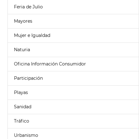
Feria de Julio
Mayores
Mujer e Igualdad
Naturia
Oficina Información Consumidor
Participación
Playas
Sanidad
Tráfico
Urbanismo