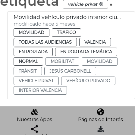
etiqueta
.
vehicle privat
Movilidad vehículo privado interior ciudad València madriguera 4%
modificado hace 5 meses
MOVILIDAD
TRÁFICO
TODAS LAS AUDIENCIAS
VALENCIA
EN PORTADA
EN PORTADA TEMÁTICA
NORMAL
MOBILITAT
MOVILIDAD
TRÀNSIT
JESÚS CARBONELL
VEHICLE PRIVAT
VEHÍCULO PRIVADO
INTERIOR VALÈNCIA
Nuestras Apps
Páginas de Interés