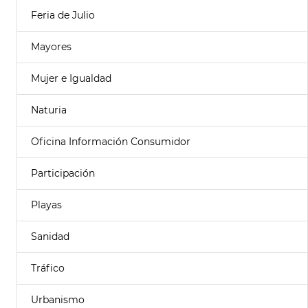
Feria de Julio
Mayores
Mujer e Igualdad
Naturia
Oficina Información Consumidor
Participación
Playas
Sanidad
Tráfico
Urbanismo