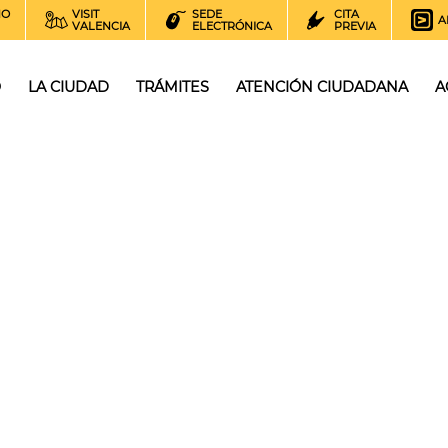
NO
VISIT
SEDE
CITA
A
VALENCIA
ELECTRÓNICA
PREVIA
O
LA CIUDAD
TRÁMITES
ATENCIÓN CIUDADANA
A