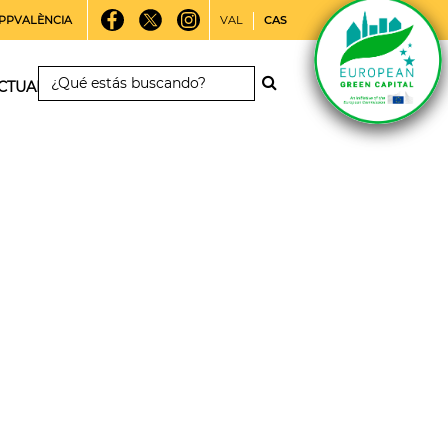
PPVALÈNCIA
VAL
CAS
CTUALIDAD