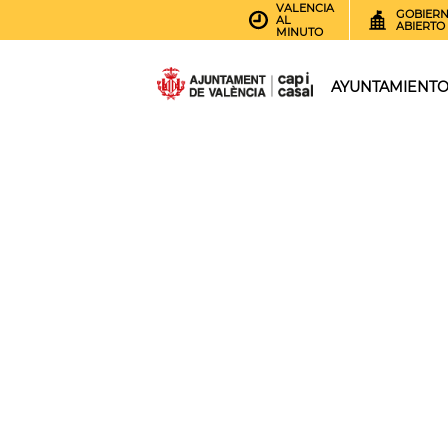
VALENCIA
GOBIER
AL
ABIERTO
MINUTO
AYUNTAMIENT