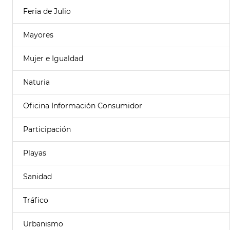
Feria de Julio
Mayores
Mujer e Igualdad
Naturia
Oficina Información Consumidor
Participación
Playas
Sanidad
Tráfico
Urbanismo