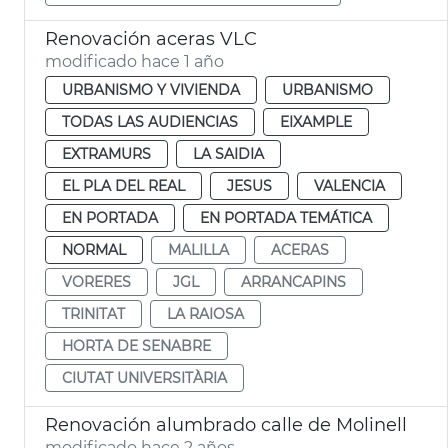
Renovación aceras VLC
modificado hace 1 año
URBANISMO Y VIVIENDA
URBANISMO
TODAS LAS AUDIENCIAS
EIXAMPLE
EXTRAMURS
LA SAIDIA
EL PLA DEL REAL
JESUS
VALENCIA
EN PORTADA
EN PORTADA TEMÁTICA
NORMAL
MALILLA
ACERAS
VORERES
JGL
ARRANCAPINS
TRINITAT
LA RAIOSA
HORTA DE SENABRE
CIUTAT UNIVERSITÀRIA
Renovación alumbrado calle de Molinell
modificado hace 2 años