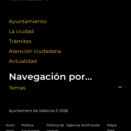
Ayuntamiento
La ciudad
Trámites
Atención ciudadana
Actualidad
Navegación por...
Temas
Ajuntament de València ©
2026
Aviso
Política
Política de
Agencia Antifraude
Mapa
legal
privacidad
cookies
Web