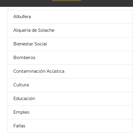
Albufera
Alquería de Solache
Bienestar Social
Bomberos
Contaminación Acústica
Cultura
Educación
Empleo
Fallas