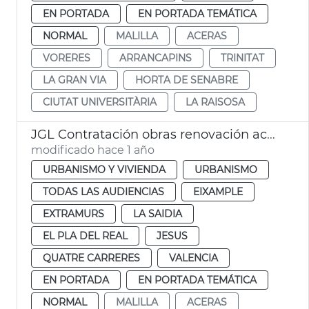
EN PORTADA
EN PORTADA TEMÁTICA
NORMAL
MALILLA
ACERAS
VORERES
ARRANCAPINS
TRINITAT
LA GRAN VIA
HORTA DE SENABRE
CIUTAT UNIVERSITÀRIA
LA RAISOSA
JGL Contratación obras renovación aceras València
modificado hace 1 año
URBANISMO Y VIVIENDA
URBANISMO
TODAS LAS AUDIENCIAS
EIXAMPLE
EXTRAMURS
LA SAIDIA
EL PLA DEL REAL
JESUS
QUATRE CARRERES
VALENCIA
EN PORTADA
EN PORTADA TEMÁTICA
NORMAL
MALILLA
ACERAS