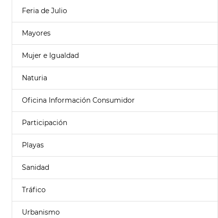
Feria de Julio
Mayores
Mujer e Igualdad
Naturia
Oficina Información Consumidor
Participación
Playas
Sanidad
Tráfico
Urbanismo