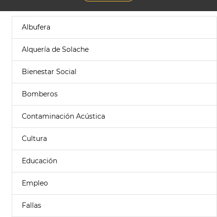
Albufera
Alquería de Solache
Bienestar Social
Bomberos
Contaminación Acústica
Cultura
Educación
Empleo
Fallas