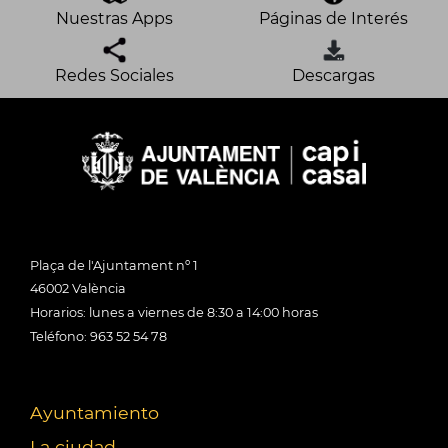
Nuestras Apps
Páginas de Interés
Redes Sociales
Descargas
Plaça de l'Ajuntament nº 1
46002 València
Horarios: lunes a viernes de 8:30 a 14:00 horas
Teléfono: 963 52 54 78
Ayuntamiento
La ciudad