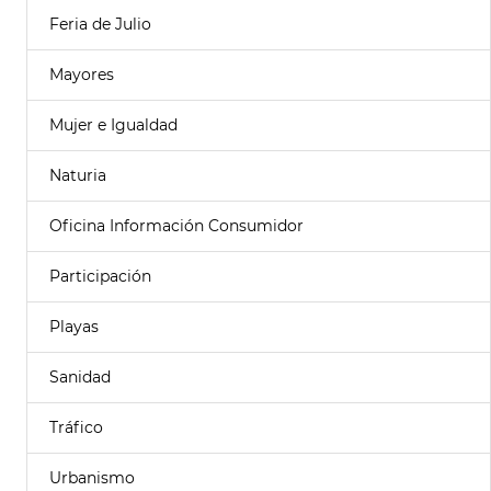
Feria de Julio
Mayores
Mujer e Igualdad
Naturia
Oficina Información Consumidor
Participación
Playas
Sanidad
Tráfico
Urbanismo