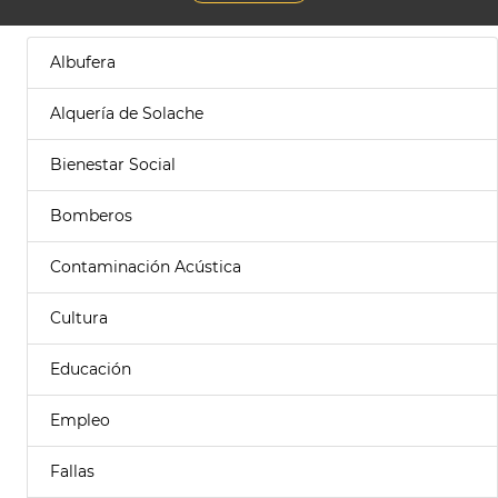
Albufera
Alquería de Solache
Bienestar Social
Bomberos
Contaminación Acústica
Cultura
Educación
Empleo
Fallas