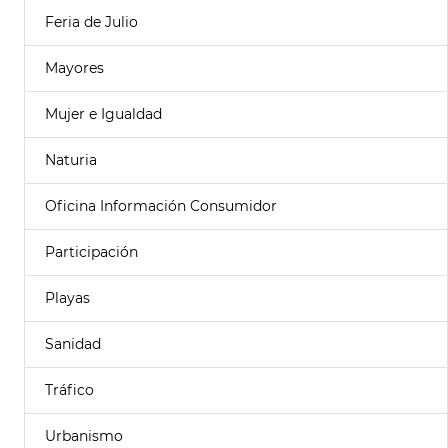
Feria de Julio
Mayores
Mujer e Igualdad
Naturia
Oficina Información Consumidor
Participación
Playas
Sanidad
Tráfico
Urbanismo