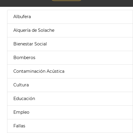
Albufera
Alquería de Solache
Bienestar Social
Bomberos
Contaminación Acústica
Cultura
Educación
Empleo
Fallas