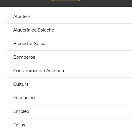
Albufera
Alquería de Solache
Bienestar Social
Bomberos
Contaminación Acústica
Cultura
Educación
Empleo
Fallas