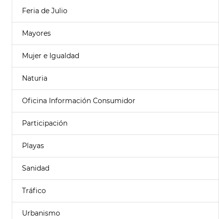
Feria de Julio
Mayores
Mujer e Igualdad
Naturia
Oficina Información Consumidor
Participación
Playas
Sanidad
Tráfico
Urbanismo