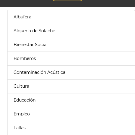
Albufera
Alquería de Solache
Bienestar Social
Bomberos
Contaminación Acústica
Cultura
Educación
Empleo
Fallas