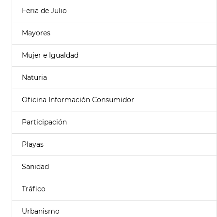
Feria de Julio
Mayores
Mujer e Igualdad
Naturia
Oficina Información Consumidor
Participación
Playas
Sanidad
Tráfico
Urbanismo