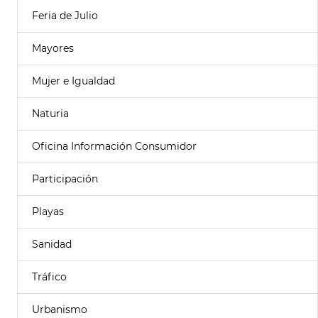
Feria de Julio
Mayores
Mujer e Igualdad
Naturia
Oficina Información Consumidor
Participación
Playas
Sanidad
Tráfico
Urbanismo