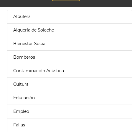
Albufera
Alquería de Solache
Bienestar Social
Bomberos
Contaminación Acústica
Cultura
Educación
Empleo
Fallas