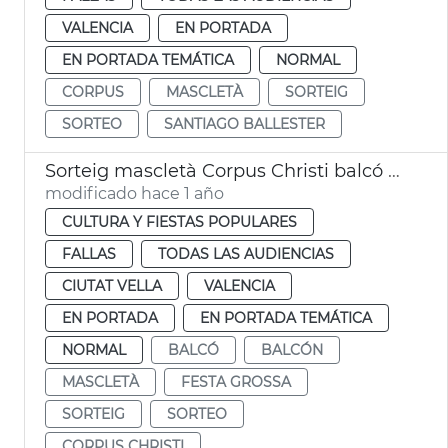
VALENCIA
EN PORTADA
EN PORTADA TEMÁTICA
NORMAL
CORPUS
MASCLETÀ
SORTEIG
SORTEO
SANTIAGO BALLESTER
Sorteig mascletà Corpus Christi balcó Ajuntament de València
modificado hace 1 año
CULTURA Y FIESTAS POPULARES
FALLAS
TODAS LAS AUDIENCIAS
CIUTAT VELLA
VALENCIA
EN PORTADA
EN PORTADA TEMÁTICA
NORMAL
BALCÓ
BALCÓN
MASCLETÀ
FESTA GROSSA
SORTEIG
SORTEO
CORPUS CHRISTI