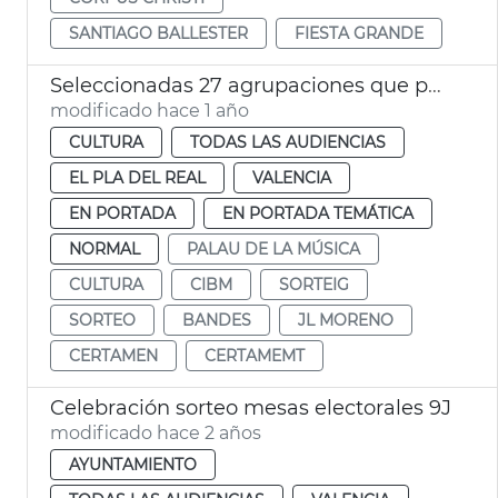
SANTIAGO BALLESTER
FIESTA GRANDE
Seleccionadas 27 agrupaciones que participarán en la 137 edició del CIBM
modificado hace 1 año
CULTURA
TODAS LAS AUDIENCIAS
EL PLA DEL REAL
VALENCIA
EN PORTADA
EN PORTADA TEMÁTICA
NORMAL
PALAU DE LA MÚSICA
CULTURA
CIBM
SORTEIG
SORTEO
BANDES
JL MORENO
CERTAMEN
CERTAMEMT
Celebración sorteo mesas electorales 9J
modificado hace 2 años
AYUNTAMIENTO