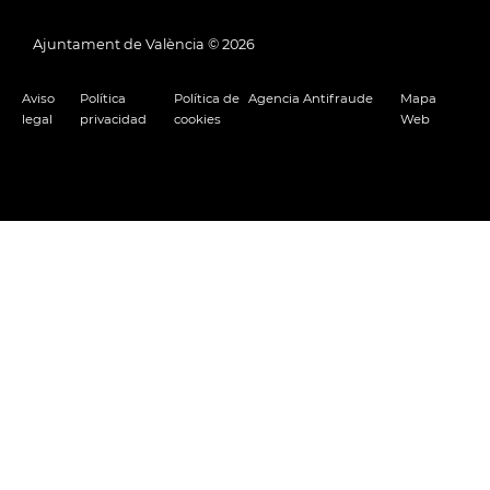
Ajuntament de València ©
2026
Aviso
Política
Política de
Agencia Antifraude
Mapa
legal
privacidad
cookies
Web