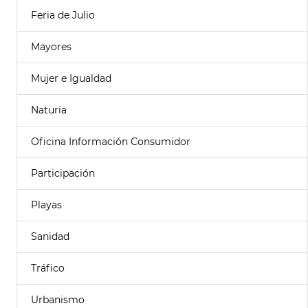
Feria de Julio
Mayores
Mujer e Igualdad
Naturia
Oficina Información Consumidor
Participación
Playas
Sanidad
Tráfico
Urbanismo