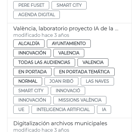
PERE FUSET
SMART CITY
AGENDA DIGITAL
València, laboratorio proyecto IA de la UE Citcom. ia
modificado hace 3 años
ALCALDÍA
AYUNTAMIENTO
INNOVACIÓN
VALENCIA
TODAS LAS AUDIENCIAS
VALENCIA
EN PORTADA
EN PORTADA TEMÁTICA
NORMAL
JOAN RIBÓ
LAS NAVES
SMART CITY
INNOVACIÓ
INNOVACIÓN
MISSIONS VALÈNCIA
UE
INTELIGENCIA ARTIFICIAL
IA
Digitalización archivos municipales
modificado hace 3 años