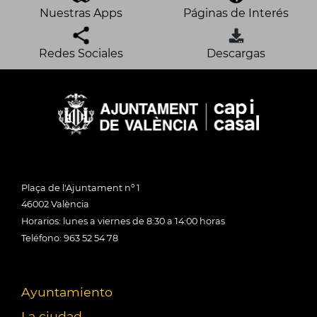
Nuestras Apps
Páginas de Interés
Redes Sociales
Descargas
Plaça de l'Ajuntament nº 1
46002 València
Horarios: lunes a viernes de 8:30 a 14:00 horas
Teléfono: 963 52 54 78
Ayuntamiento
La ciudad