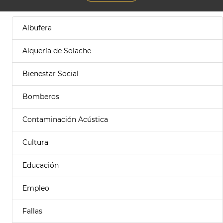
Albufera
Alquería de Solache
Bienestar Social
Bomberos
Contaminación Acústica
Cultura
Educación
Empleo
Fallas