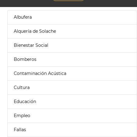
Albufera
Alquería de Solache
Bienestar Social
Bomberos
Contaminación Acústica
Cultura
Educación
Empleo
Fallas