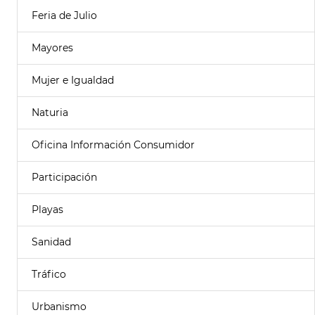
Feria de Julio
Mayores
Mujer e Igualdad
Naturia
Oficina Información Consumidor
Participación
Playas
Sanidad
Tráfico
Urbanismo