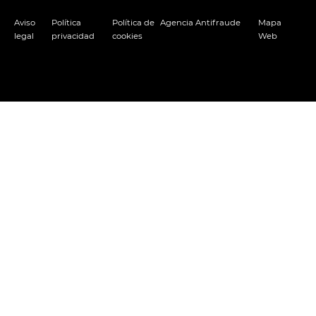
Aviso
Política
Política de
Agencia Antifraude
Mapa
legal
privacidad
cookies
Web