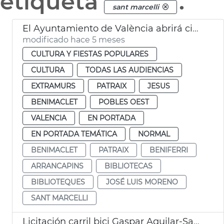
etiqueta
.
sant marcelli
El Ayuntamiento de València abrirá cinco bibliotecas 24 horas durante las épocas de exámenes
modificado hace 5 meses
CULTURA Y FIESTAS POPULARES
CULTURA
TODAS LAS AUDIENCIAS
EXTRAMURS
PATRAIX
JESUS
BENIMACLET
POBLES OEST
VALENCIA
EN PORTADA
EN PORTADA TEMÁTICA
NORMAL
BENIMACLET
PATRAIX
BENIFERRI
ARRANCAPINS
BIBLIOTECAS
BIBLIOTEQUES
JOSÉ LUIS MORENO
SANT MARCELLI
Licitación carril bici Gaspar Aguilar-Sant Vicent València