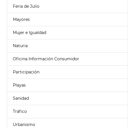
Feria de Julio
Mayores
Mujer e Igualdad
Naturia
Oficina Información Consumidor
Participación
Playas
Sanidad
Tráfico
Urbanismo