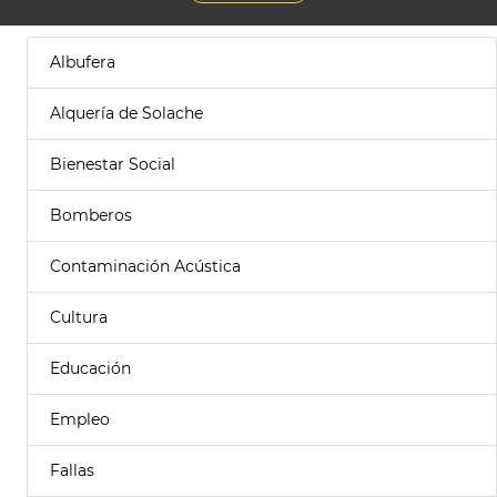
Albufera
Alquería de Solache
Bienestar Social
Bomberos
Contaminación Acústica
Cultura
Educación
Empleo
Fallas