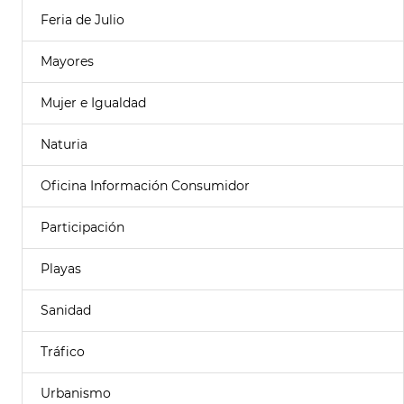
Feria de Julio
Mayores
Mujer e Igualdad
Naturia
Oficina Información Consumidor
Participación
Playas
Sanidad
Tráfico
Urbanismo