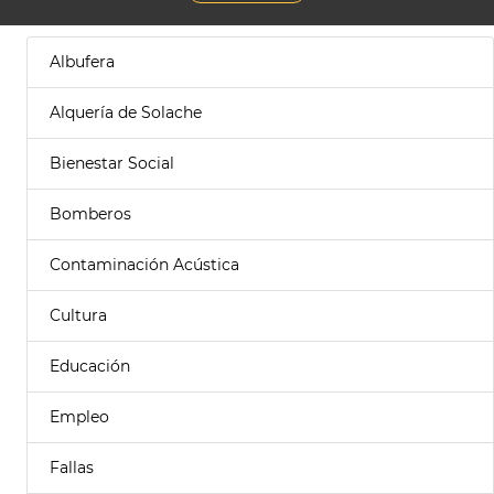
Albufera
Alquería de Solache
Bienestar Social
Bomberos
Contaminación Acústica
Cultura
Educación
Empleo
Fallas