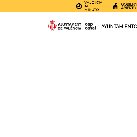
VALENCIA
GOBIER
AL
ABIERTO
MINUTO
AYUNTAMIENT