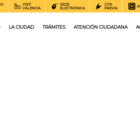
NO
VISIT
SEDE
CITA
A
VALENCIA
ELECTRÓNICA
PREVIA
O
LA CIUDAD
TRÁMITES
ATENCIÓN CIUDADANA
A