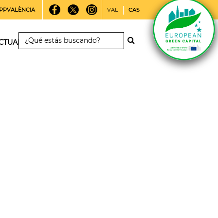
PPVALÈNCIA
VAL
CAS
CTUALIDAD