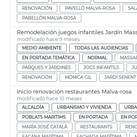
RENOVACIÓN
PAVELLÓ MALVA-ROSA
SAL
PABELLÓN MALVA-ROSA
Remodelación juegos infantiles Jardín Mass
modificado hace 9 meses
MEDIO AMBIENTE
TODAS LAS AUDIENCIAS
EN PORTADA TEMÁTICA
NORMAL
MASSA
PARQUES Y JARDINES
JOCS INFANTILS
J
RENOVACIÓN
MÓNICA GIL
JARDÍ SENENT
Inicio renovación restaurantes Malva-rosa
modificado hace 10 meses
ALCALDÍA
URBANISMO Y VIVIENDA
URBA
POBLATS MARITIMS
EN PORTADA
EN PO
MARÍA JOSÉ CATALÁ
RESTAURANTS
RENO
FAÇANA MARÍTIMA
FACHADA MARÍTIMA