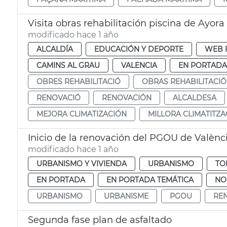
Visita obras rehabilitación piscina de Ayora
modificado hace 1 año
ALCALDÍA
EDUCACIÓN Y DEPORTE
WEB 
CAMINS AL GRAU
VALENCIA
EN PORTADA
OBRES REHABILITACIÓ
OBRAS REHABILITACI
RENOVACIÓ
RENOVACIÓN
ALCALDESA
MEJORA CLIMATIZACIÓN
MILLORA CLIMATITZA
Inicio de la renovación del PGOU de Valènc
modificado hace 1 año
URBANISMO Y VIVIENDA
URBANISMO
TO
EN PORTADA
EN PORTADA TEMÁTICA
NO
URBANISMO
URBANISME
PGOU
RE
Segunda fase plan de asfaltado