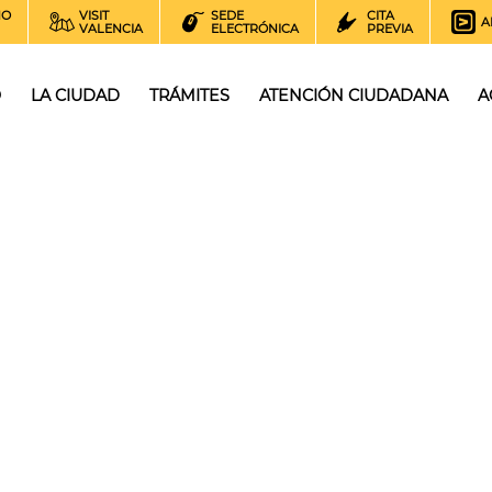
NO
VISIT
SEDE
CITA
A
VALENCIA
ELECTRÓNICA
PREVIA
O
LA CIUDAD
TRÁMITES
ATENCIÓN CIUDADANA
A