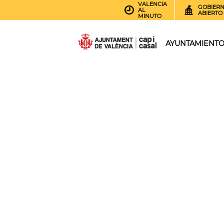
VALENCIA
GOBIER
AL
ABIERTO
MINUTO
AYUNTAMIENT