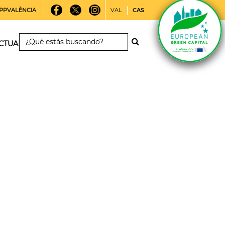
PPVALÈNCIA
VAL
CAS
CTUALIDAD