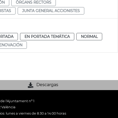
ÓN
ÒRGANS RECTORS
ISTAS
JUNTA GENERAL ACCIONISTES
ORTADA
EN PORTADA TEMÁTICA
NORMAL
ENOVACIÓN
Descargas
 de l'Ajuntament nº 1
 València
os: lunes a viernes de 8:30 a 14:00 horas