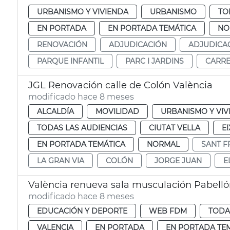
URBANISMO Y VIVIENDA
URBANISMO
TO
EN PORTADA
EN PORTADA TEMÁTICA
NO
RENOVACIÓN
ADJUDICACIÓN
ADJUDICA
PARQUE INFANTIL
PARC I JARDINS
CARRE
JGL Renovación calle de Colón València
modificado hace 8 meses
ALCALDÍA
MOVILIDAD
URBANISMO Y VIV
TODAS LAS AUDIENCIAS
CIUTAT VELLA
E
EN PORTADA TEMÁTICA
NORMAL
SANT F
LA GRAN VIA
COLÓN
JORGE JUAN
E
València renueva sala musculación Pabelló
modificado hace 8 meses
EDUCACIÓN Y DEPORTE
WEB FDM
TODA
VALENCIA
EN PORTADA
EN PORTADA TE