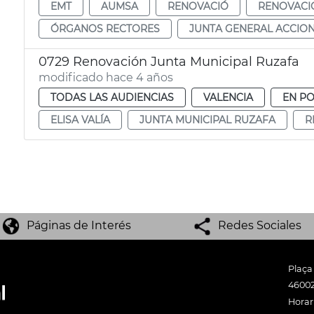
EMT
AUMSA
RENOVACIÓ
RENOVACI
ÓRGANOS RECTORES
JUNTA GENERAL ACCION
0729 Renovación Junta Municipal Ruzafa
modificado hace 4 años
TODAS LAS AUDIENCIAS
VALENCIA
EN P
ELISA VALÍA
JUNTA MUNICIPAL RUZAFA
R
Páginas de Interés
Redes Sociales
Plaça
46002
Horari