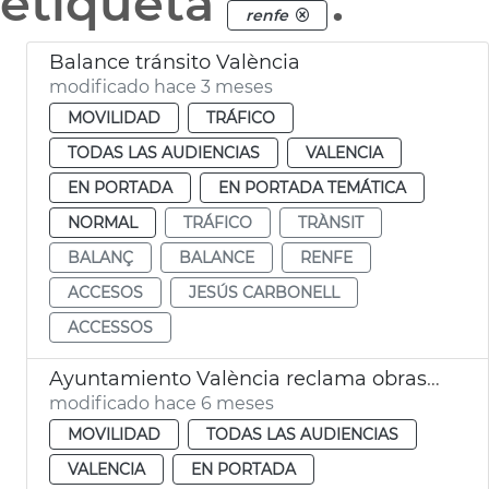
etiqueta
.
renfe
Balance tránsito València
modificado hace 3 meses
MOVILIDAD
TRÁFICO
TODAS LAS AUDIENCIAS
VALENCIA
EN PORTADA
EN PORTADA TEMÁTICA
NORMAL
TRÁFICO
TRÀNSIT
BALANÇ
BALANCE
RENFE
ACCESOS
JESÚS CARBONELL
ACCESSOS
Ayuntamiento València reclama obras mejora líneas AVE y Cercanías
modificado hace 6 meses
MOVILIDAD
TODAS LAS AUDIENCIAS
VALENCIA
EN PORTADA