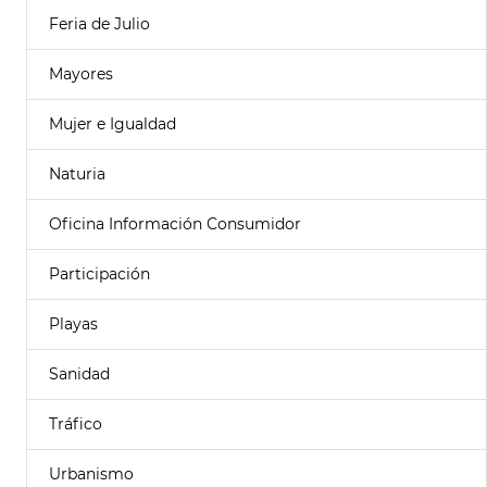
Feria de Julio
Mayores
Mujer e Igualdad
Naturia
Oficina Información Consumidor
Participación
Playas
Sanidad
Tráfico
Urbanismo