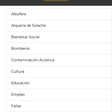
Albufera
Alquería de Solache
Bienestar Social
Bomberos
Contaminación Acústica
Cultura
Educación
Empleo
Fallas