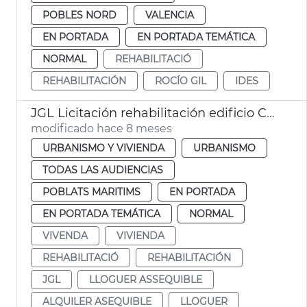
POBLES NORD
VALENCIA
EN PORTADA
EN PORTADA TEMÁTICA
NORMAL
REHABILITACIÓ
REHABILITACIÓN
ROCÍO GIL
IDES
JGL Licitación rehabilitación edificio Cabañal alquiler asequible València
modificado hace 8 meses
URBANISMO Y VIVIENDA
URBANISMO
TODAS LAS AUDIENCIAS
POBLATS MARITIMS
EN PORTADA
EN PORTADA TEMÁTICA
NORMAL
VIVENDA
VIVIENDA
REHABILITACIÓ
REHABILITACIÓN
JGL
LLOGUER ASSEQUIBLE
ALQUILER ASEQUIBLE
LLOGUER