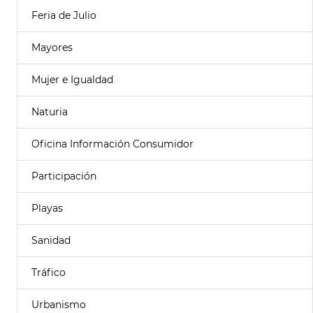
Feria de Julio
Mayores
Mujer e Igualdad
Naturia
Oficina Información Consumidor
Participación
Playas
Sanidad
Tráfico
Urbanismo