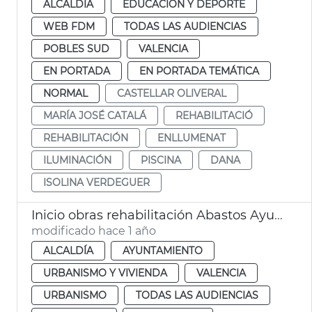
ALCALDÍA
EDUCACIÓN Y DEPORTE
WEB FDM
TODAS LAS AUDIENCIAS
POBLES SUD
VALENCIA
EN PORTADA
EN PORTADA TEMÁTICA
NORMAL
CASTELLAR OLIVERAL
MARÍA JOSÉ CATALÁ
REHABILITACIÓ
REHABILITACIÓN
ENLLUMENAT
ILUMINACIÓN
PISCINA
DANA
ISOLINA VERDEGUER
Inicio obras rehabilitación Abastos Ayuntamiento València
modificado hace 1 año
ALCALDÍA
AYUNTAMIENTO
URBANISMO Y VIVIENDA
VALENCIA
URBANISMO
TODAS LAS AUDIENCIAS