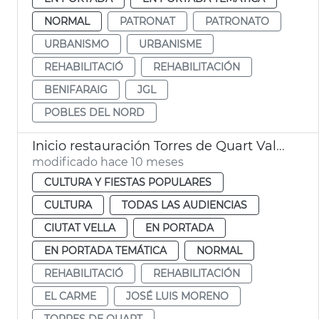
NORMAL
PATRONAT
PATRONATO
URBANISMO
URBANISME
REHABILITACIÓ
REHABILITACIÓN
BENIFARAIG
JGL
POBLES DEL NORD
Inicio restauración Torres de Quart València
modificado hace 10 meses
CULTURA Y FIESTAS POPULARES
CULTURA
TODAS LAS AUDIENCIAS
CIUTAT VELLA
EN PORTADA
EN PORTADA TEMÁTICA
NORMAL
REHABILITACIÓ
REHABILITACIÓN
EL CARME
JOSÉ LUIS MORENO
TORRES DE QUART