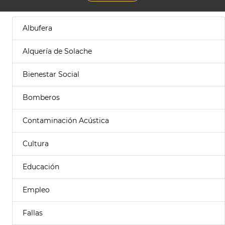
Albufera
Alquería de Solache
Bienestar Social
Bomberos
Contaminación Acústica
Cultura
Educación
Empleo
Fallas