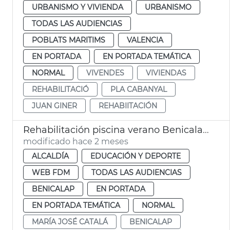
URBANISMO Y VIVIENDA
URBANISMO
TODAS LAS AUDIENCIAS
POBLATS MARITIMS
VALENCIA
EN PORTADA
EN PORTADA TEMÁTICA
NORMAL
VIVENDES
VIVIENDAS
REHABILITACIÓ
PLA CABANYAL
JUAN GINER
REHABIITACIÓN
Rehabilitación piscina verano Benicalap València
modificado hace 2 meses
ALCALDÍA
EDUCACIÓN Y DEPORTE
WEB FDM
TODAS LAS AUDIENCIAS
BENICALAP
EN PORTADA
EN PORTADA TEMÁTICA
NORMAL
MARÍA JOSÉ CATALÁ
BENICALAP