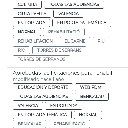
CULTURA
TODAS LAS AUDIENCIAS
CIUTAT VELLA
VALENCIA
EN PORTADA
EN PORTADA TEMÁTICA
NORMAL
REHABILITACIÓ
REHABILITACIÓN
EL CARME
RIU
RÍO
TORRES DE SERRANS
TORRES DE SERRANOS
Aprobadas las licitaciones para rehabilitar las piscinas de Benicalap y del Parc de l'Oest
modificado hace 1 año
EDUCACIÓN Y DEPORTE
WEB FDM
TODAS LAS AUDIENCIAS
BENICALAP
VALENCIA
EN PORTADA
EN PORTADA TEMÁTICA
NORMAL
BENICALAP
REHABILITACIÓ