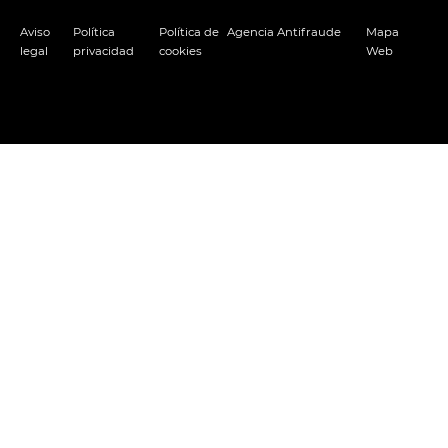
Aviso
Política
Política de
Agencia Antifraude
Mapa
legal
privacidad
cookies
Web