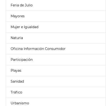
Feria de Julio
Mayores
Mujer e Igualdad
Naturia
Oficina Información Consumidor
Participación
Playas
Sanidad
Tráfico
Urbanismo