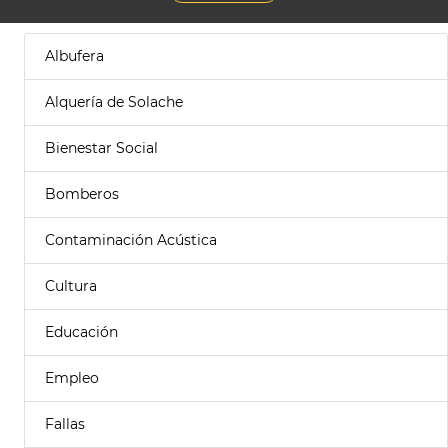
Albufera
Alquería de Solache
Bienestar Social
Bomberos
Contaminación Acústica
Cultura
Educación
Empleo
Fallas