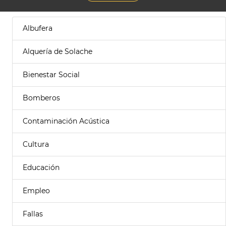
Albufera
Alquería de Solache
Bienestar Social
Bomberos
Contaminación Acústica
Cultura
Educación
Empleo
Fallas