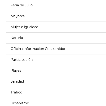
Feria de Julio
Mayores
Mujer e Igualdad
Naturia
Oficina Información Consumidor
Participación
Playas
Sanidad
Tráfico
Urbanismo