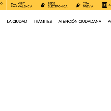
NO
VISIT
SEDE
CITA
A
VALENCIA
ELECTRÓNICA
PREVIA
O
LA CIUDAD
TRÁMITES
ATENCIÓN CIUDADANA
A