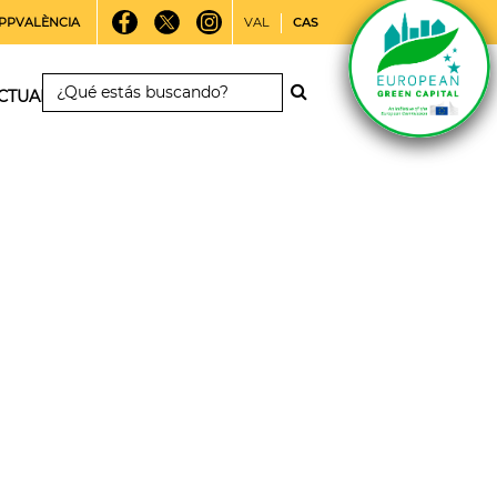
PPVALÈNCIA
VAL
CAS
CTUALIDAD