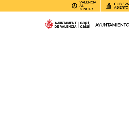
VALENCIA
GOBIER
AL
ABIERTO
MINUTO
AYUNTAMIENT