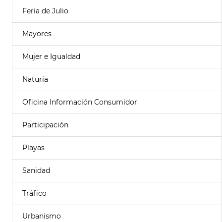
Feria de Julio
Mayores
Mujer e Igualdad
Naturia
Oficina Información Consumidor
Participación
Playas
Sanidad
Tráfico
Urbanismo