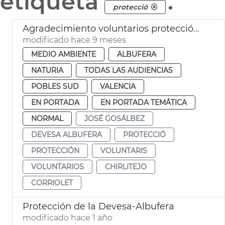
etiqueta
.
protecció
Agradecimiento voluntarios protección chorlitejo València
modificado hace 9 meses
MEDIO AMBIENTE
ALBUFERA
NATURIA
TODAS LAS AUDIENCIAS
POBLES SUD
VALENCIA
EN PORTADA
EN PORTADA TEMÁTICA
NORMAL
JOSÉ GOSÁLBEZ
DEVESA ALBUFERA
PROTECCIÓ
PROTECCIÓN
VOLUNTARIS
VOLUNTARIOS
CHIRLITEJO
CORRIOLET
Protección de la Devesa-Albufera
modificado hace 1 año