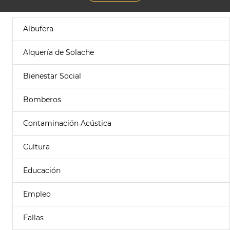
Albufera
Alquería de Solache
Bienestar Social
Bomberos
Contaminación Acústica
Cultura
Educación
Empleo
Fallas