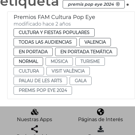
etiqueta
.
premis pop eye 2024
Premios FAM Cultura Pop Eye
modificado hace 2 años
CULTURA Y FIESTAS POPULARES
TODAS LAS AUDIENCIAS
VALENCIA
EN PORTADA
EN PORTADA TEMÁTICA
NORMAL
MÚSICA
TURISME
CULTURA
VISIT VALÈNCIA
PALAU DE LES ARTS
GALA
PREMIS POP EYE 2024
Nuestras Apps
Páginas de Interés