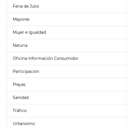
Feria de Julio
Mayores
Mujer e Igualdad
Naturia
Oficina Información Consumidor
Participación
Playas
Sanidad
Tráfico
Urbanismo