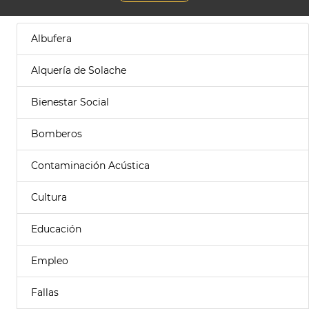
Albufera
Alquería de Solache
Bienestar Social
Bomberos
Contaminación Acústica
Cultura
Educación
Empleo
Fallas