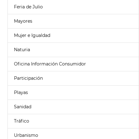
Feria de Julio
Mayores
Mujer e Igualdad
Naturia
Oficina Información Consumidor
Participación
Playas
Sanidad
Tráfico
Urbanismo