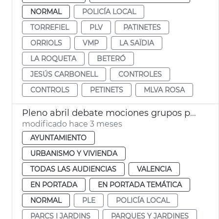
NORMAL
POLICÍA LOCAL
TORREFIEL
PLV
PATINETES
ORRIOLS
VMP
LA SAÏDIA
LA ROQUETA
BETERÓ
JESÚS CARBONELL
CONTROLES
CONTROLS
PETINETS
MLVA ROSA
Pleno abril debate mociones grupos políticos
modificado hace 3 meses
AYUNTAMIENTO
URBANISMO Y VIVIENDA
TODAS LAS AUDIENCIAS
VALENCIA
EN PORTADA
EN PORTADA TEMÁTICA
NORMAL
PLE
POLICÍA LOCAL
PARCS I JARDINS
PARQUES Y JARDINES