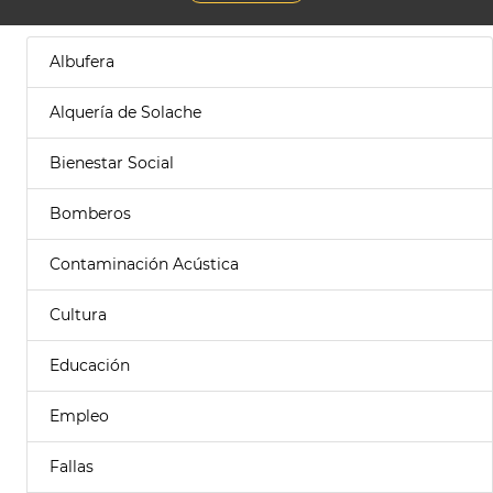
Albufera
Alquería de Solache
Bienestar Social
Bomberos
Contaminación Acústica
Cultura
Educación
Empleo
Fallas