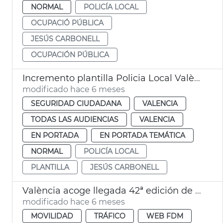
NORMAL
POLICÍA LOCAL
OCUPACIÓ PÚBLICA
JESÚS CARBONELL
OCUPACIÓN PÚBLICA
Incremento plantilla Policia Local València
modificado hace 6 meses
SEGURIDAD CIUDADANA
VALENCIA
TODAS LAS AUDIENCIAS
VALENCIA
EN PORTADA
EN PORTADA TEMÁTICA
NORMAL
POLICÍA LOCAL
PLANTILLA
JESÚS CARBONELL
València acoge llegada 42ª edición de La Clàssica Comunitat Valenciana 1969
modificado hace 6 meses
MOVILIDAD
TRÁFICO
WEB FDM