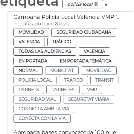
etiqueta
.
policía local
Campaña Policía Local València VMP 'Conecta con la vía'
modificado hace 8 días
MOVILIDAD
SEGURIDAD CIUDADANA
VALENCIA
TRÁFICO
TODAS LAS AUDIENCIAS
VALENCIA
EN PORTADA
EN PORTADA TEMÁTICA
NORMAL
MOBILITAT
MOVILIDAD
POLICÍA LOCAL
TRÁFICO
TRÀNSIT
PATINETS
PATINETES
VMP
SEGURIDAD VIAL
SEGURETAT VIÀRIA
CONNECTA AMB LA VIA
CONECTA CON LA VIA
Aprobada bases convocatoria 100 nuevos agentes Policía Local