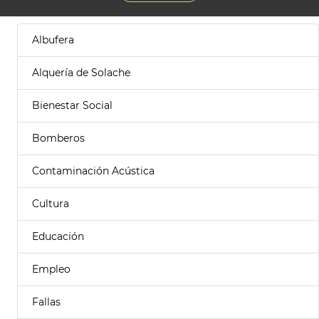
Albufera
Alquería de Solache
Bienestar Social
Bomberos
Contaminación Acústica
Cultura
Educación
Empleo
Fallas