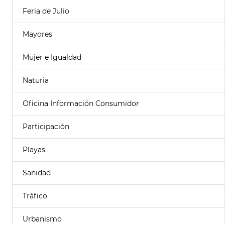
Feria de Julio
Mayores
Mujer e Igualdad
Naturia
Oficina Información Consumidor
Participación
Playas
Sanidad
Tráfico
Urbanismo