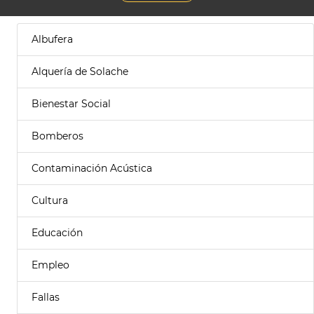
Albufera
Alquería de Solache
Bienestar Social
Bomberos
Contaminación Acústica
Cultura
Educación
Empleo
Fallas