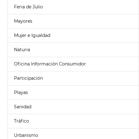
Feria de Julio
Mayores
Mujer e Igualdad
Naturia
Oficina Información Consumidor
Participación
Playas
Sanidad
Tráfico
Urbanismo