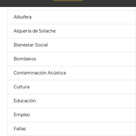
Albufera
Alquería de Solache
Bienestar Social
Bomberos
Contaminación Acústica
Cultura
Educación
Empleo
Fallas