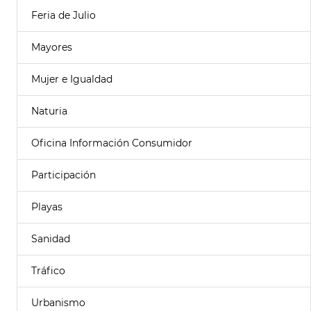
Feria de Julio
Mayores
Mujer e Igualdad
Naturia
Oficina Información Consumidor
Participación
Playas
Sanidad
Tráfico
Urbanismo