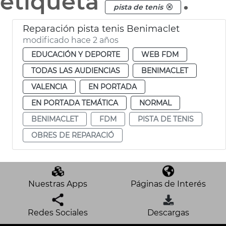
etiqueta
.
pista de tenis
Reparación pista tenis Benimaclet
modificado hace 2 años
EDUCACIÓN Y DEPORTE
WEB FDM
TODAS LAS AUDIENCIAS
BENIMACLET
VALENCIA
EN PORTADA
EN PORTADA TEMÁTICA
NORMAL
BENIMACLET
FDM
PISTA DE TENIS
OBRES DE REPARACIÓ
Nuestras Apps
Páginas de Interés
Redes Sociales
Descargas