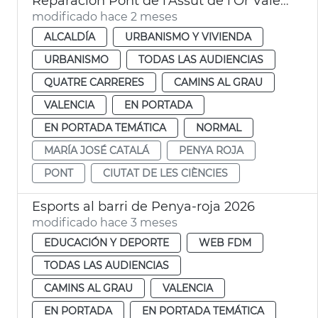
Reparación Pont de l'Assut de l'Or València
modificado hace 2 meses
ALCALDÍA
URBANISMO Y VIVIENDA
URBANISMO
TODAS LAS AUDIENCIAS
QUATRE CARRERES
CAMINS AL GRAU
VALENCIA
EN PORTADA
EN PORTADA TEMÁTICA
NORMAL
MARÍA JOSÉ CATALÁ
PENYA ROJA
PONT
CIUTAT DE LES CIÈNCIES
Esports al barri de Penya-roja 2026
modificado hace 3 meses
EDUCACIÓN Y DEPORTE
WEB FDM
TODAS LAS AUDIENCIAS
CAMINS AL GRAU
VALENCIA
EN PORTADA
EN PORTADA TEMÁTICA