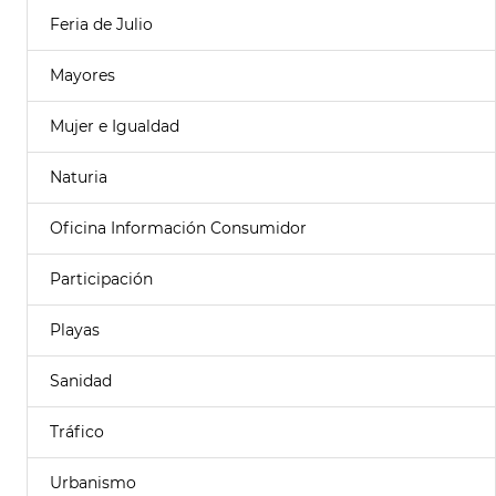
Feria de Julio
Mayores
Mujer e Igualdad
Naturia
Oficina Información Consumidor
Participación
Playas
Sanidad
Tráfico
Urbanismo