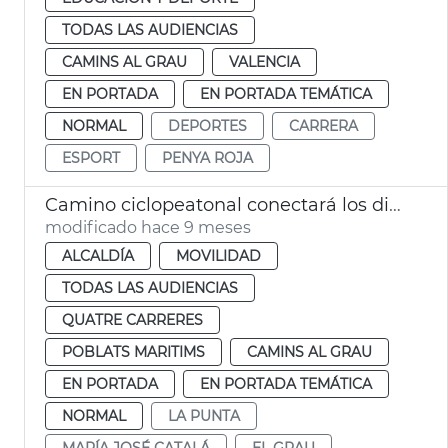
TODAS LAS AUDIENCIAS
CAMINS AL GRAU
VALENCIA
EN PORTADA
EN PORTADA TEMÁTICA
NORMAL
DEPORTES
CARRERA
ESPORT
PENYA ROJA
Camino ciclopeatonal conectará los distritos de Poblats Marítims, Camins al Grau y Quatre Carreres
modificado hace 9 meses
ALCALDÍA
MOVILIDAD
TODAS LAS AUDIENCIAS
QUATRE CARRERES
POBLATS MARITIMS
CAMINS AL GRAU
EN PORTADA
EN PORTADA TEMÁTICA
NORMAL
LA PUNTA
MARÍA JOSÉ CATALÁ
EL GRAU