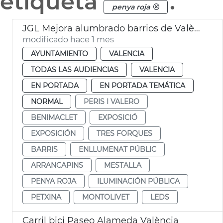
etiqueta
.
penya roja
JGL Mejora alumbrado barrios de València
modificado hace 1 mes
AYUNTAMIENTO
VALENCIA
TODAS LAS AUDIENCIAS
VALENCIA
EN PORTADA
EN PORTADA TEMÁTICA
NORMAL
PERIS I VALERO
BENIMACLET
EXPOSICIÓ
EXPOSICIÓN
TRES FORQUES
BARRIS
ENLLUMENAT PÚBLIC
ARRANCAPINS
MESTALLA
PENYA ROJA
ILUMINACIÓN PÚBLICA
PETXINA
MONTOLIVET
LEDS
Carril bici Paseo Alameda València