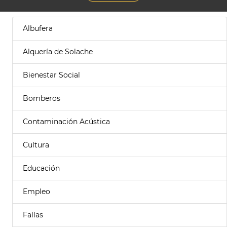
Albufera
Alquería de Solache
Bienestar Social
Bomberos
Contaminación Acústica
Cultura
Educación
Empleo
Fallas