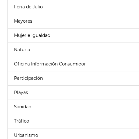
Feria de Julio
Mayores
Mujer e Igualdad
Naturia
Oficina Información Consumidor
Participación
Playas
Sanidad
Tráfico
Urbanismo