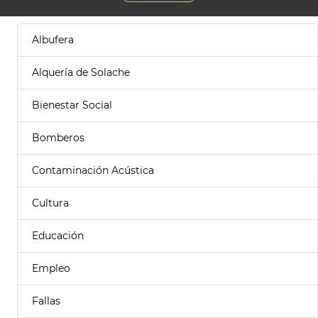
Albufera
Alquería de Solache
Bienestar Social
Bomberos
Contaminación Acústica
Cultura
Educación
Empleo
Fallas