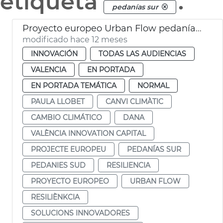
etiqueta
.
pedanías sur
Proyecto europeo Urban Flow pedanías Sur resilientes cambio climático
modificado hace 12 meses
INNOVACIÓN
TODAS LAS AUDIENCIAS
VALENCIA
EN PORTADA
EN PORTADA TEMÁTICA
NORMAL
PAULA LLOBET
CANVI CLIMÀTIC
CAMBIO CLIMÁTICO
DANA
VALÈNCIA INNOVATION CAPITAL
PROJECTE EUROPEU
PEDANÍAS SUR
PEDANIES SUD
RESILIENCIA
PROYECTO EUROPEO
URBAN FLOW
RESILIÈNKCIA
SOLUCIONS INNOVADORES