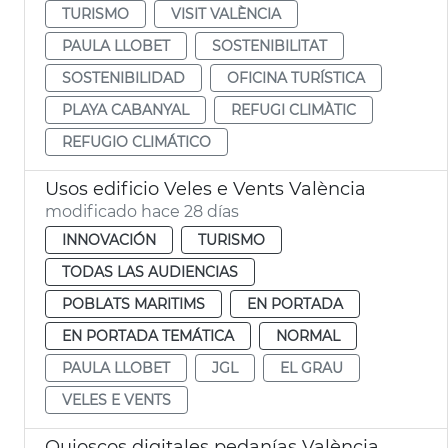
TURISMO
VISIT VALÈNCIA
PAULA LLOBET
SOSTENIBILITAT
SOSTENIBILIDAD
OFICINA TURÍSTICA
PLAYA CABANYAL
REFUGI CLIMÀTIC
REFUGIO CLIMÁTICO
Usos edificio Veles e Vents València
modificado hace 28 días
INNOVACIÓN
TURISMO
TODAS LAS AUDIENCIAS
POBLATS MARITIMS
EN PORTADA
EN PORTADA TEMÁTICA
NORMAL
PAULA LLOBET
JGL
EL GRAU
VELES E VENTS
Quioscos digitales pedanías València