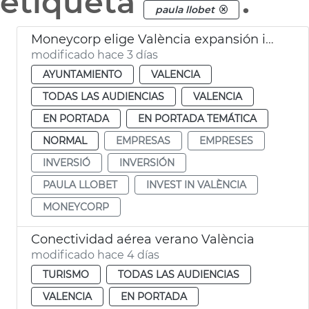
etiqueta
.
paula llobet
Moneycorp elige València expansión internacional
modificado hace 3 días
AYUNTAMIENTO
VALENCIA
TODAS LAS AUDIENCIAS
VALENCIA
EN PORTADA
EN PORTADA TEMÁTICA
NORMAL
EMPRESAS
EMPRESES
INVERSIÓ
INVERSIÓN
PAULA LLOBET
INVEST IN VALÈNCIA
MONEYCORP
Conectividad aérea verano València
modificado hace 4 días
TURISMO
TODAS LAS AUDIENCIAS
VALENCIA
EN PORTADA