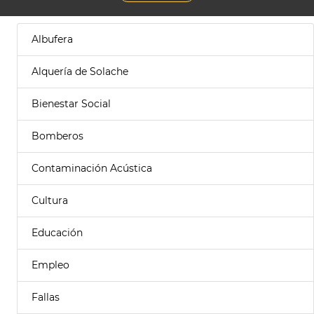
Albufera
Alquería de Solache
Bienestar Social
Bomberos
Contaminación Acústica
Cultura
Educación
Empleo
Fallas