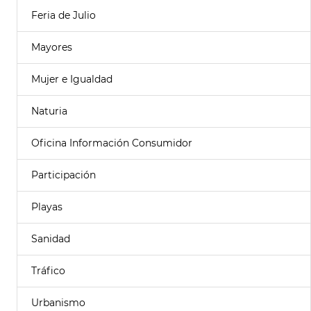
Feria de Julio
Mayores
Mujer e Igualdad
Naturia
Oficina Información Consumidor
Participación
Playas
Sanidad
Tráfico
Urbanismo