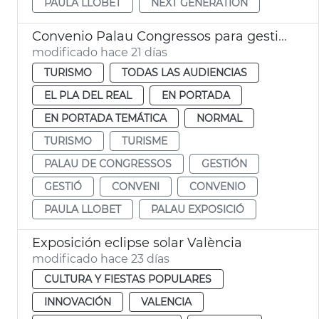
PAULA LLOBET
NEXT GENERATION
Convenio Palau Congressos para gestión Palau Exposició
modificado hace 21 días
TURISMO
TODAS LAS AUDIENCIAS
EL PLA DEL REAL
EN PORTADA
EN PORTADA TEMÁTICA
NORMAL
TURISMO
TURISME
PALAU DE CONGRESSOS
GESTIÓN
GESTIÓ
CONVENI
CONVENIO
PAULA LLOBET
PALAU EXPOSICIÓ
Exposición eclipse solar València
modificado hace 23 días
CULTURA Y FIESTAS POPULARES
INNOVACIÓN
VALENCIA