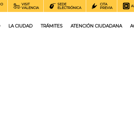
NO
VISIT
SEDE
CITA
A
VALENCIA
ELECTRÓNICA
PREVIA
O
LA CIUDAD
TRÁMITES
ATENCIÓN CIUDADANA
A