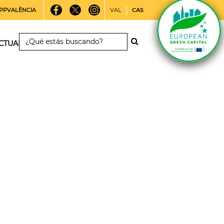
PPVALÈNCIA
VAL
CAS
CTUALIDAD