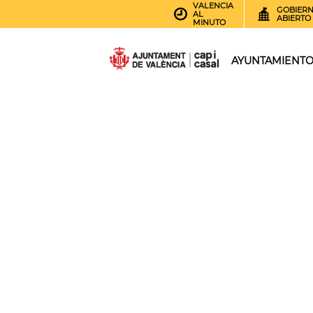
VALENCIA
GOBIER
AL
ABIERTO
MINUTO
AYUNTAMIENT