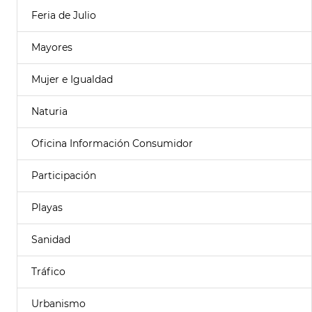
Feria de Julio
Mayores
Mujer e Igualdad
Naturia
Oficina Información Consumidor
Participación
Playas
Sanidad
Tráfico
Urbanismo