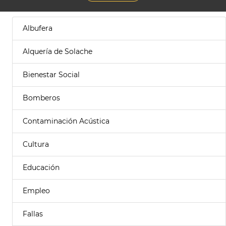
Albufera
Alquería de Solache
Bienestar Social
Bomberos
Contaminación Acústica
Cultura
Educación
Empleo
Fallas