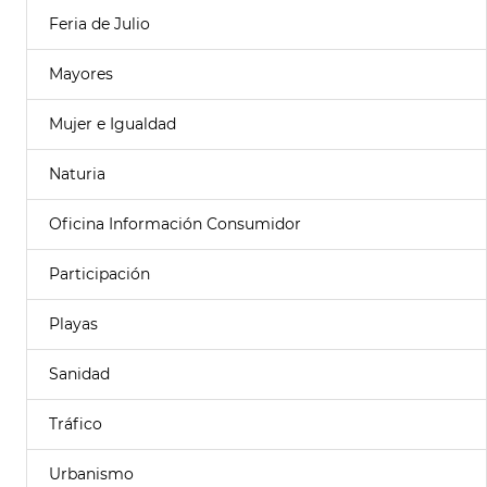
Feria de Julio
Mayores
Mujer e Igualdad
Naturia
Oficina Información Consumidor
Participación
Playas
Sanidad
Tráfico
Urbanismo