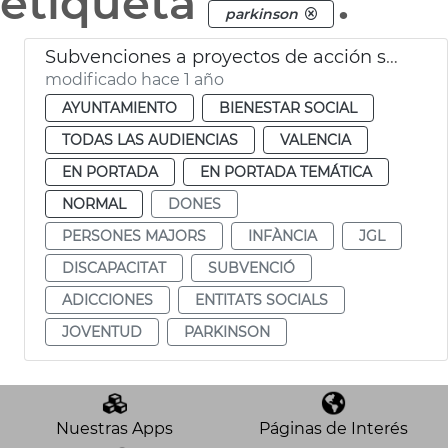
etiqueta
.
parkinson
Subvenciones a proyectos de acción social
modificado hace 1 año
AYUNTAMIENTO
BIENESTAR SOCIAL
TODAS LAS AUDIENCIAS
VALENCIA
EN PORTADA
EN PORTADA TEMÁTICA
NORMAL
DONES
PERSONES MAJORS
INFÀNCIA
JGL
DISCAPACITAT
SUBVENCIÓ
ADICCIONES
ENTITATS SOCIALS
JOVENTUD
PARKINSON
Nuestras Apps
Páginas de Interés