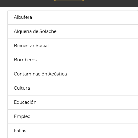
Albufera
Alquería de Solache
Bienestar Social
Bomberos
Contaminación Acústica
Cultura
Educación
Empleo
Fallas