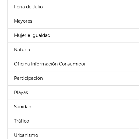
Feria de Julio
Mayores
Mujer e Igualdad
Naturia
Oficina Información Consumidor
Participación
Playas
Sanidad
Tráfico
Urbanismo