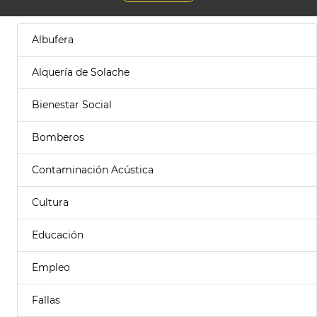
Albufera
Alquería de Solache
Bienestar Social
Bomberos
Contaminación Acústica
Cultura
Educación
Empleo
Fallas