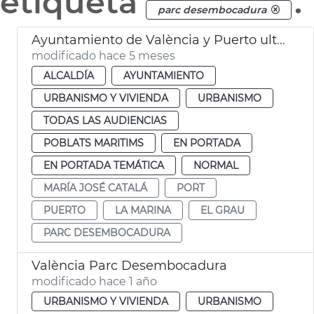
etiqueta
.
parc desembocadura
Ayuntamiento de València y Puerto ultiman convenio Parco de Desembocadura
modificado hace 5 meses
ALCALDÍA
AYUNTAMIENTO
URBANISMO Y VIVIENDA
URBANISMO
TODAS LAS AUDIENCIAS
POBLATS MARITIMS
EN PORTADA
EN PORTADA TEMÁTICA
NORMAL
MARÍA JOSÉ CATALÁ
PORT
PUERTO
LA MARINA
EL GRAU
PARC DESEMBOCADURA
València Parc Desembocadura
modificado hace 1 año
URBANISMO Y VIVIENDA
URBANISMO