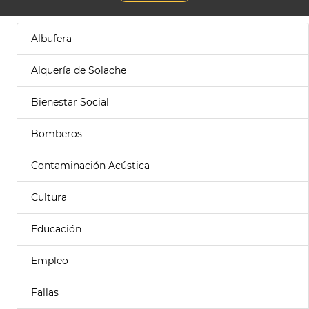
Albufera
Alquería de Solache
Bienestar Social
Bomberos
Contaminación Acústica
Cultura
Educación
Empleo
Fallas