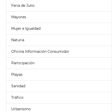
Feria de Julio
Mayores
Mujer e Igualdad
Naturia
Oficina Información Consumidor
Participación
Playas
Sanidad
Tráfico
Urbanismo