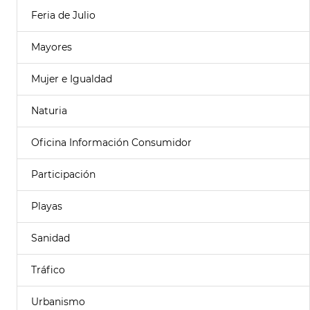
Feria de Julio
Mayores
Mujer e Igualdad
Naturia
Oficina Información Consumidor
Participación
Playas
Sanidad
Tráfico
Urbanismo