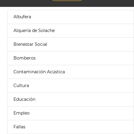
Albufera
Alquería de Solache
Bienestar Social
Bomberos
Contaminación Acústica
Cultura
Educación
Empleo
Fallas