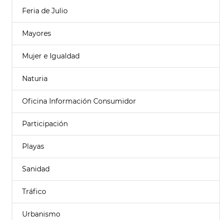
Feria de Julio
Mayores
Mujer e Igualdad
Naturia
Oficina Información Consumidor
Participación
Playas
Sanidad
Tráfico
Urbanismo