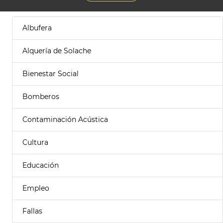
Albufera
Alquería de Solache
Bienestar Social
Bomberos
Contaminación Acústica
Cultura
Educación
Empleo
Fallas