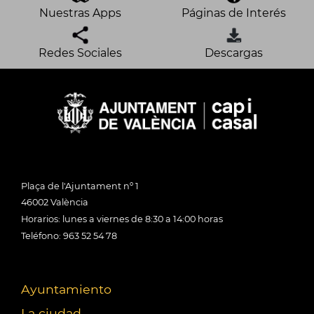
Nuestras Apps
Páginas de Interés
Redes Sociales
Descargas
Plaça de l'Ajuntament nº 1
46002 València
Horarios: lunes a viernes de 8:30 a 14:00 horas
Teléfono: 963 52 54 78
Ayuntamiento
La ciudad