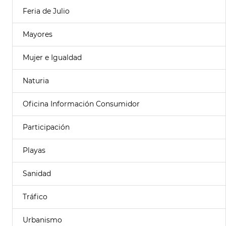
Feria de Julio
Mayores
Mujer e Igualdad
Naturia
Oficina Información Consumidor
Participación
Playas
Sanidad
Tráfico
Urbanismo