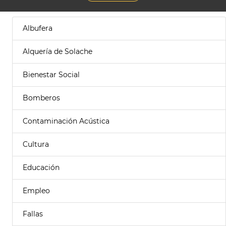
Albufera
Alquería de Solache
Bienestar Social
Bomberos
Contaminación Acústica
Cultura
Educación
Empleo
Fallas