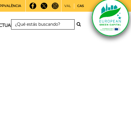
PPVALÈNCIA
VAL
CAS
CTUALIDAD