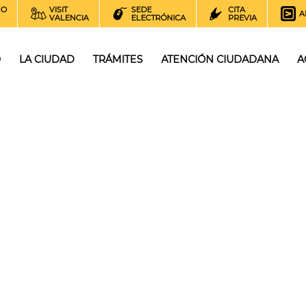
NO
VISIT
SEDE
CITA
A
VALENCIA
ELECTRÓNICA
PREVIA
O
LA CIUDAD
TRÁMITES
ATENCIÓN CIUDADANA
A