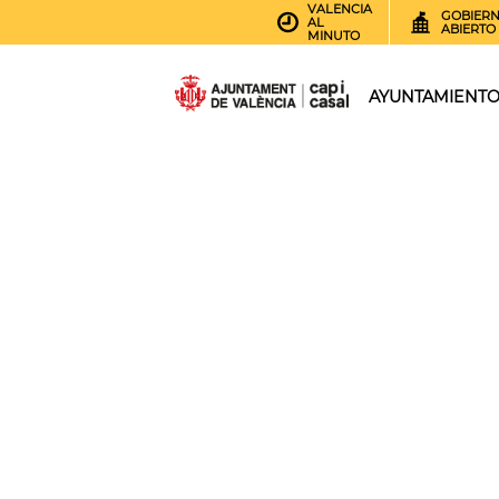
VALENCIA
GOBIER
AL
ABIERTO
MINUTO
AYUNTAMIENT