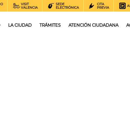
NO
VISIT
SEDE
CITA
A
VALENCIA
ELECTRÓNICA
PREVIA
O
LA CIUDAD
TRÁMITES
ATENCIÓN CIUDADANA
A