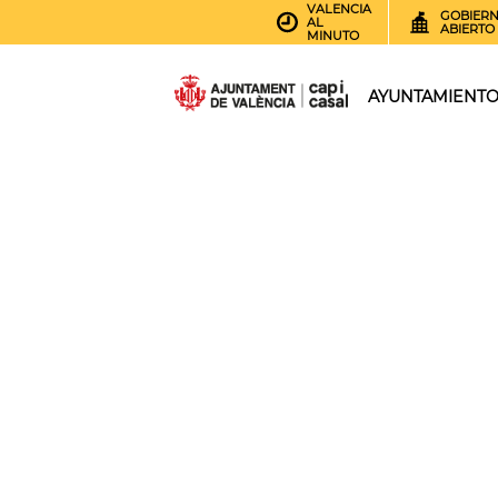
VALENCIA
GOBIER
AL
ABIERTO
MINUTO
AYUNTAMIENT