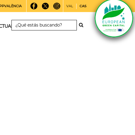
PPVALÈNCIA
VAL
CAS
CTUALIDAD